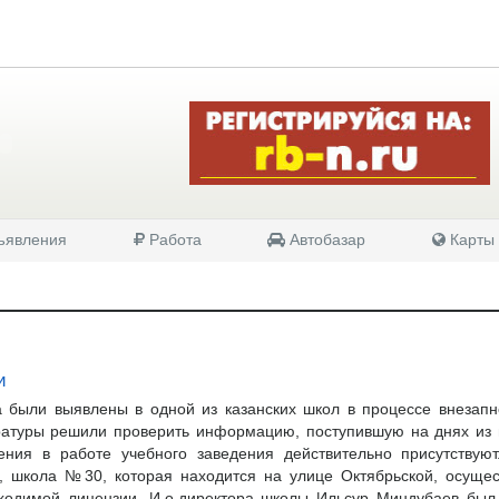
явления
Работа
Автобазар
Карты
и
 были выявлены в одной из казанских школ в процессе внезапн
уратуры решили проверить информацию, поступившую на днях из
шения в работе учебного заведения действительно присутствую
ы, школа №30, которая находится на улице Октябрьской, осуще
бходимой лицензии. И.о.директора школы Ильсур Миндубаев был