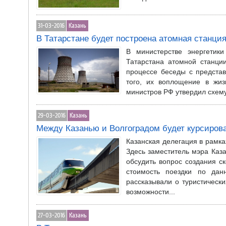
31-03-2016
Казань
В Татарстане будет построена атомная станци
В министерстве энергетик
Татарстана атомной станци
процессе беседы с предста
того, их воплощение в жи
министров РФ утвердил схему 
29-03-2016
Казань
Между Казанью и Волгоградом будет курсирова
Казанская делегация в рамка
Здесь заместитель мэра Каза
обсудить вопрос создания с
стоимость поездки по дан
рассказывали о туристически
возможности...
27-03-2016
Казань