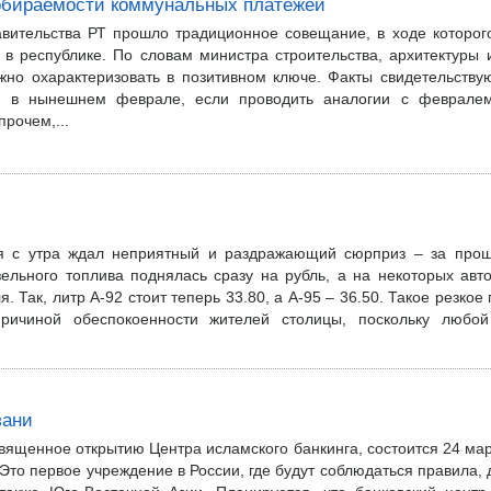
собираемости коммунальных платежей
авительства РТ прошло традиционное совещание, в ходе которог
в республике. По словам министра строительства, архитектуры
но охарактеризовать в позитивном ключе. Факты свидетельствую
й в нынешнем феврале, если проводить аналогии с февралем
рочем,...
ня с утра ждал неприятный и раздражающий сюрприз – за про
зельного топлива поднялась сразу на рубль, а на некоторых авт
я. Так, литр А-92 стоит теперь 33.80, а А-95 – 36.50. Такое резко
ричиной обеспокоенности жителей столицы, поскольку любой
зани
ященное открытию Центра исламского банкинга, состоится 24 марта
Это первое учреждение в России, где будут соблюдаться правила,