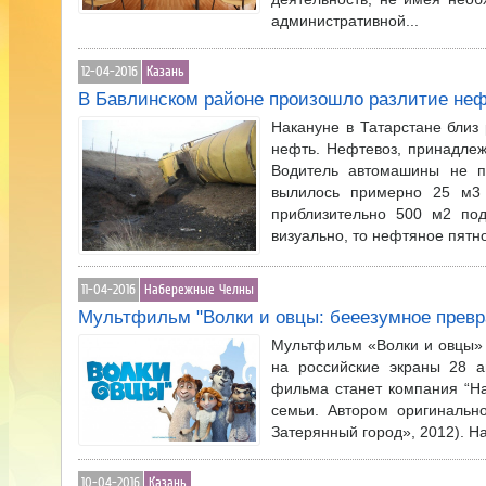
административной...
12-04-2016
Казань
В Бавлинском районе произошло разлитие не
Накануне в Татарстане близ
нефть. Нефтевоз, принадле
Водитель автомашины не по
вылилось примерно 25 м3 
приблизительно 500 м2 под
визуально, то нефтяное пятно
11-04-2016
Набережные Челны
Мультфильм "Волки и овцы: бееезумное прев
Мультфильм «Волки и овцы» с
на российские экраны 28 а
фильма станет компания “На
семьи. Автором оригинальн
Затерянный город», 2012). На
10-04-2016
Казань