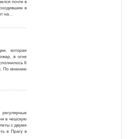
шелся почти в
роходившим в
 на...
ии, которая
ожар, в огне
сполнилось 6
и. По мнению
т регулярные
ни в чешскую
леты с двумя
ть в Прагу в