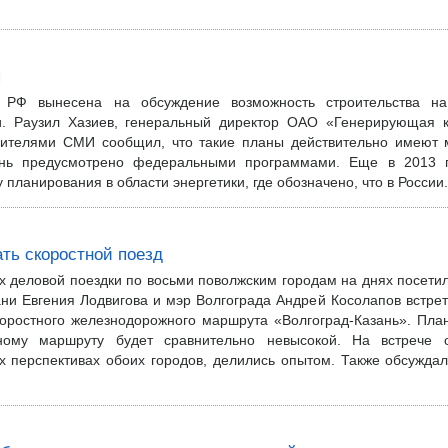
я
и РФ вынесена на обсуждение возможность строительства на
и. Раузил Хазиев, генеральный директор ОАО «Генерирующая 
вителями СМИ сообщил, что такие планы действительно имеют 
знь предусмотрено федеральными программами. Еще в 2013 г
планирования в области энергетики, где обозначено, что в России.
ть скоростной поезд
х деловой поездки по восьми поволжским городам на днях посетил
ни Евгения Лодвигова и мэр Волгограда Андрей Косолапов встрет
коростного железнодорожного маршрута «Волгоград-Казань». План
ному маршруту будет сравнительно невысокой. На встрече 
х перспективах обоих городов, делились опытом. Также обсуждал