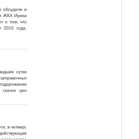
о обсудили и
 и ЖКХ Ирека
т о том, что
 2015 года,
шедшие сутки
озаправочных
е подорожание
 скачок цен
, в четверг,
 действующие