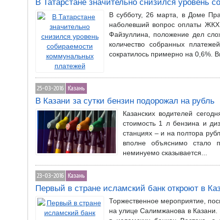
В Татарстане значительно снизился уровень 
В субботу, 26 марта, в Доме Пр
наболевший вопрос оплаты ЖКХ 
Файзуллина, положение дел слож
количество собранных платеже
сократилось примерно на 0,6%. Вп
25-03-2016
Казань
В Казани за сутки бензин подорожал на рубль
Казанских водителей сегод
стоимость 1 л бензина и ди
станциях – и на полтора рубл
вполне объяснимо стало п
неминуемо сказывается...
23-03-2016
Казань
Первый в стране исламский банк откроют в Ка
Торжественное мероприятие, посв
на улице Салимжанова в Казани. 