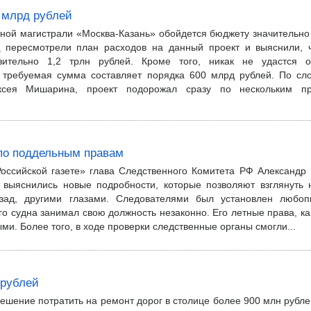
 млрд рублей
тной магистрали «Москва-Казань» обойдется бюджету значительно
 пересмотрели план расходов на данный проект и выяснили, 
изительно 1,2 трлн рублей. Кроме того, никак не удастся о
– требуемая сумма составляет порядка 600 млрд рублей. По сл
ксея Мишарина, проект подорожал сразу по нескольким п
 по поддельным правам
Российской газете» глава Следственного Комитета РФ Александр 
 выяснились новые подробности, которые позволяют взглянуть 
зад, другими глазами. Следователями был установлен любоп
го судна занимал свою должность незаконно. Его летные права, ка
ми. Более того, в ходе проверки следственные органы смогли...
 рублей
ешение потратить на ремонт дорог в столице более 900 млн рубле