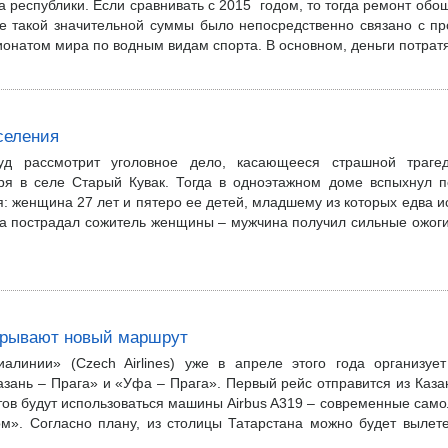
а республики. Если сравнивать с 2015 годом, то тогда ремонт обо
е такой значительной суммы было непосредственно связано с п
онатом мира по водным видам спорта. В основном, деньги потратят
селения
уд рассмотрит уголовное дело, касающееся страшной трагед
ря в селе Старый Кувак. Тогда в одноэтажном доме вспыхнул п
я: женщина 27 лет и пятеро ее детей, младшему из которых едва и
ра пострадал сожитель женщины – мужчина получил сильные ожог
ткрывают новый маршрут
алинии» (Czech Airlines) уже в апреле этого года организуе
зань – Прага» и «Уфа – Прага». Первый рейс отправится из Каза
тов будут использоваться машины Airbus A319 – современные само
ом». Согласно плану, из столицы Татарстана можно будет вылете