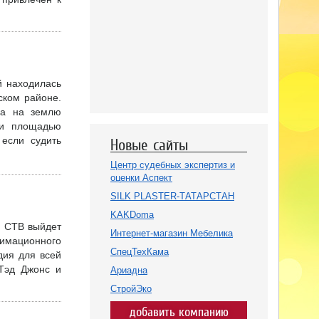
й находилась
ском районе.
ва на землю
ли площадью
 если судить
Новые сайты
Центр судебных экспертиз и
оценки Аспект
SILK PLASTER-ТАТАРСТАН
KAKDoma
и СТВ выйдет
Интернет-магазин Мебелика
имационного
СпецТехКама
дия для всей
«Тэд Джонс и
Ариадна
СтройЭко
добавить компанию