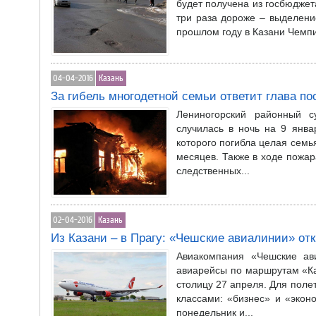
будет получена из госбюджет
три раза дороже – выделени
прошлом году в Казани Чемпи
04-04-2016
Казань
За гибель многодетной семьи ответит глава по
Лениногорский районный с
случилась в ночь на 9 янва
которого погибла целая семь
месяцев. Также в ходе пожа
следственных...
02-04-2016
Казань
Из Казани – в Прагу: «Чешские авиалинии» о
Авиакомпания «Чешские ави
авиарейсы по маршрутам «Ка
столицу 27 апреля. Для поле
классами: «бизнес» и «экон
понедельник и...