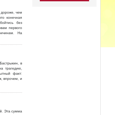
 дороже, чем
что конечная
бойтись без
овам первого
ричинам. На
Бастрыкин, в
на трагедию,
ытный факт:
к, впрочем, и
й. Эта сумма