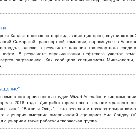
фти
 реки Кандыз произошло опрокидывание цистерны, внутри которо
жащий Самарской транспортной компании, опрокинулся в Бавлин
страдал, однако в результате падения транспортного средст
нефти. В результате опрокидывания нефтевоза участок зем
вергся загрязнению. Как сообщили специалисты Минэкологии,
...
ращение"
овместного производства студии Wizart Animation и кинокомпани
преля 2016 года. Дистрибьютором нового полнометражного ан
ше кино”. “Волки и Овцы” – это веселая и познавательная коме
ого сценария выступил американский сценарист Нил Ландау (
д сценарием также работали творческая группа...