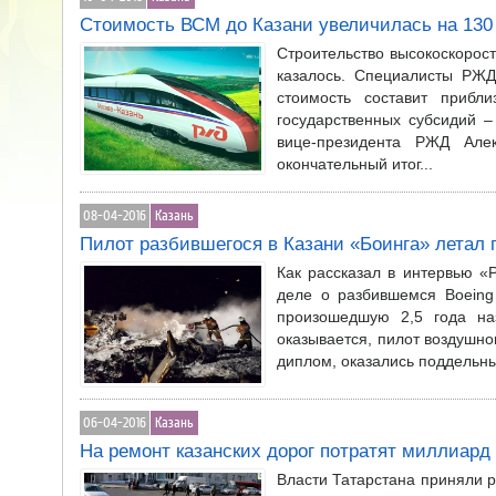
Стоимость ВСМ до Казани увеличилась на 130
Строительство высокоскорос
казалось. Специалисты РЖД
стоимость составит прибл
государственных субсидий 
вице-президента РЖД Але
окончательный итог...
08-04-2016
Казань
Пилот разбившегося в Казани «Боинга» летал
Как рассказал в интервью «
деле о разбившемся Boeing
произошедшую 2,5 года на
оказывается, пилот воздушно
диплом, оказались поддельны
06-04-2016
Казань
На ремонт казанских дорог потратят миллиард
Власти Татарстана приняли р