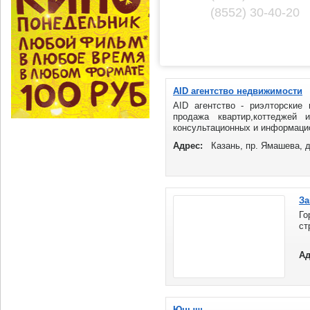
(8552) 30-40-20
AID агентство недвижимости
AID агентство - риэлторские
продажа квартир,коттеджей 
консультационных и информацио
Адрес:
Казань, пр. Ямашева, д
За
Г
ст
Ад
Юныш