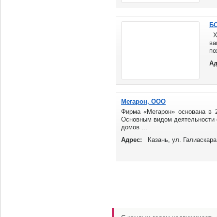
Б
Хо
в
по
ра
Ад
пр
Мегарон, ООО
Фирма «Мегарон» основана в 2
Основным видом деятельности 
домов ...
Адрес:
Казань, ул. Галиаскара