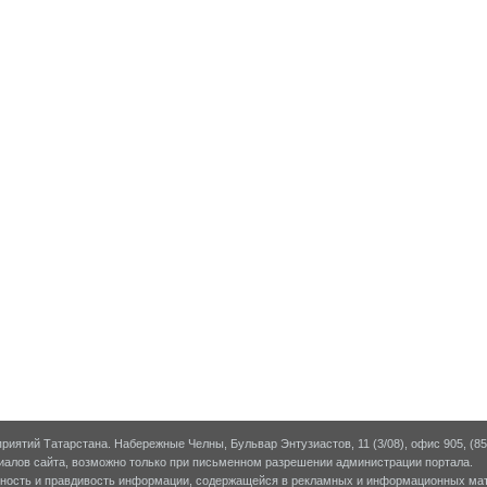
риятий Татарстана. Набережные Челны, Бульвар Энтузиастов, 11 (3/08), офис 905, (855
алов сайта, возможно только при письменном разрешении администрации портала.
рность и правдивость информации, содержащейся в рекламных и информационных мат