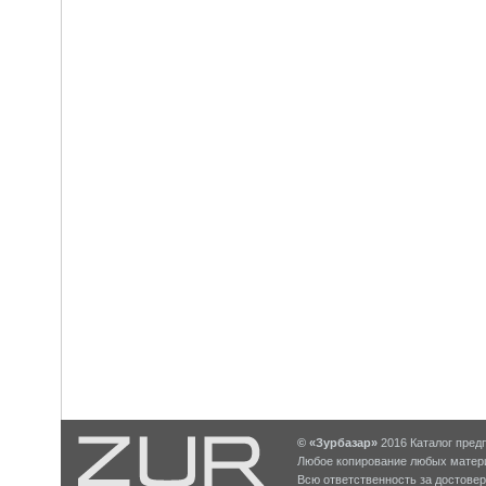
© «Зурбазар»
2016 Каталог предп
Любое копирование любых матери
Всю ответственность за достове