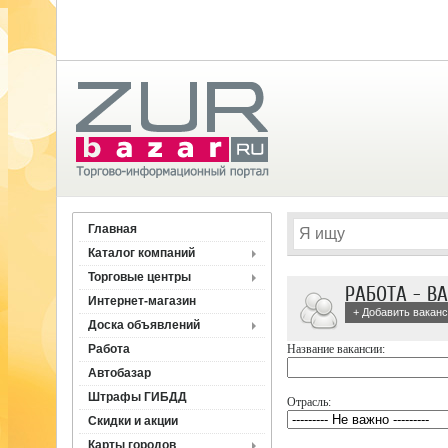
Главная
Каталог компаний
Торговые центры
РАБОТА - В
Интернет-магазин
+ Добавить вакан
Доска объявлений
Работа
Название вакансии:
Автобазар
Штрафы ГИБДД
Отрасль:
Скидки и акции
Карты городов