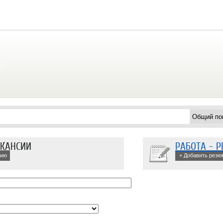
АКАНСИИ
РАБОТА - 
сию
+ Добавить резю